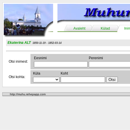
Avaleht
Külad
Ini
Ekaterina ALT
1850-11-19 - 1852-03-14
Eesnimi
Perenimi
Otsi inimest:
Küla
Koht
Otsi kohta:
http://muhu.rehepapp.com