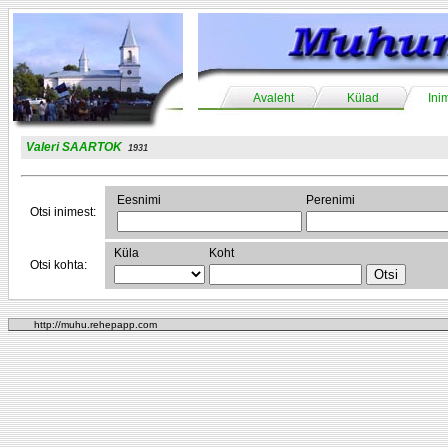
Avaleht
Külad
Ini
Valeri SAARTOK
1931
Eesnimi
Perenimi
Otsi inimest:
Küla
Koht
Otsi kohta:
http://muhu.rehepapp.com