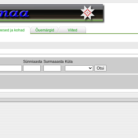
mesed ja kohad
Õuemärgid
Viited
Sünniaasta
Surmaaasta
Küla