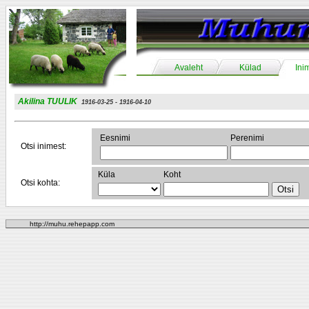
Avaleht
Külad
Ini
Akilina TUULIK
1916-03-25 - 1916-04-10
Eesnimi
Perenimi
Otsi inimest:
Küla
Koht
Otsi kohta:
http://muhu.rehepapp.com