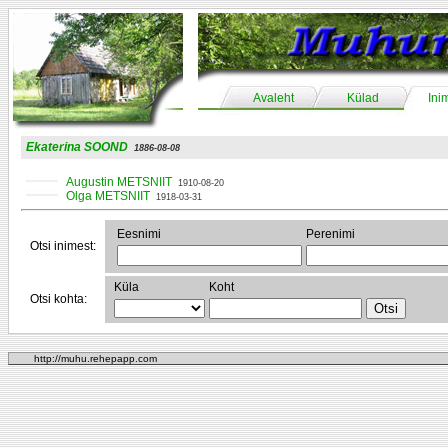
Avaleht
Külad
Ini
Ekaterina SOOND
1886-08-08
Augustin METSNIIT
1910-08-20
Olga METSNIIT
1918-03-31
Eesnimi
Perenimi
Otsi inimest:
Küla
Koht
Otsi kohta:
http://muhu.rehepapp.com