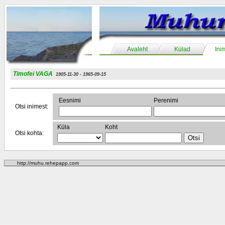
Avaleht
Külad
Ini
Timofei VAGA
1905-11-30 - 1965-09-15
Eesnimi
Perenimi
Otsi inimest:
Küla
Koht
Otsi kohta:
http://muhu.rehepapp.com