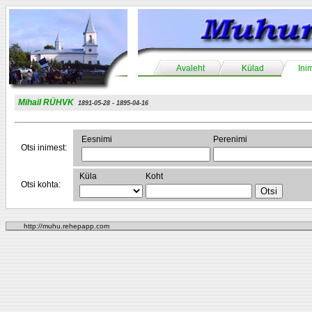
Avaleht
Külad
Ini
Mihail RÜHVK
1891-05-28 - 1895-04-16
Eesnimi
Perenimi
Otsi inimest:
Küla
Koht
Otsi kohta:
http://muhu.rehepapp.com