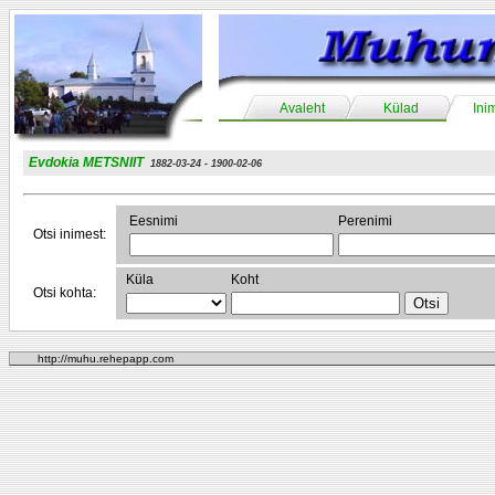
Avaleht
Külad
Ini
Evdokia METSNIIT
1882-03-24 - 1900-02-06
Eesnimi
Perenimi
Otsi inimest:
Küla
Koht
Otsi kohta:
http://muhu.rehepapp.com