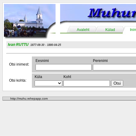
Avaleht
Külad
Ini
Ivan RUTTU
1877-08-30 - 1880-04-25
Eesnimi
Perenimi
Otsi inimest:
Küla
Koht
Otsi kohta:
http://muhu.rehepapp.com