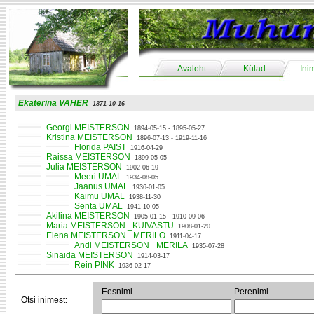
Avaleht
Külad
Ini
Ekaterina VAHER
1871-10-16
Georgi MEISTERSON
1894-05-15 - 1895-05-27
Kristina MEISTERSON
1896-07-13 - 1919-11-16
Florida PAIST
1916-04-29
Raissa MEISTERSON
1899-05-05
Julia MEISTERSON
1902-06-19
Meeri UMAL
1934-08-05
Jaanus UMAL
1936-01-05
Kaimu UMAL
1938-11-30
Senta UMAL
1941-10-05
Akilina MEISTERSON
1905-01-15 - 1910-09-06
Maria MEISTERSON _KUIVASTU
1908-01-20
Elena MEISTERSON _MERILO
1911-04-17
Andi MEISTERSON _MERILA
1935-07-28
Sinaida MEISTERSON
1914-03-17
Rein PINK
1936-02-17
Eesnimi
Perenimi
Otsi inimest: