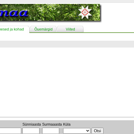
mesed ja kohad
Õuemärgid
Viited
Sünniaasta
Surmaaasta
Küla