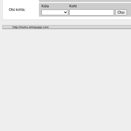
Küla
Koht
Otsi kohta:
http://muhu.rehepapp.com