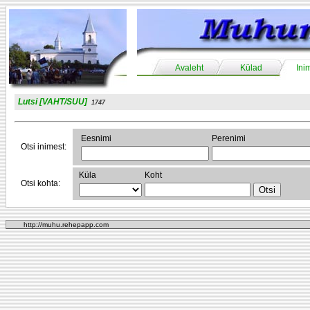
Avaleht
Külad
Ini
Lutsi [VAHT/SUU]
1747
Eesnimi
Perenimi
Otsi inimest:
Küla
Koht
Otsi kohta:
http://muhu.rehepapp.com