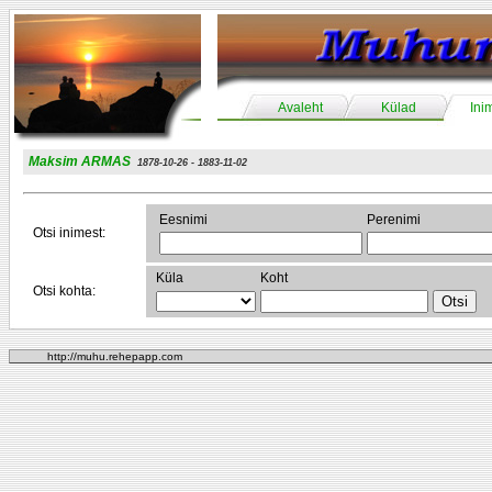
Avaleht
Külad
Ini
Maksim ARMAS
1878-10-26 - 1883-11-02
Eesnimi
Perenimi
Otsi inimest:
Küla
Koht
Otsi kohta:
http://muhu.rehepapp.com