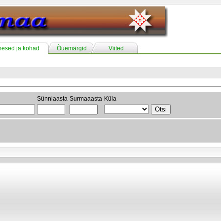
mesed ja kohad
Õuemärgid
Viited
Sünniaasta
Surmaaasta
Küla