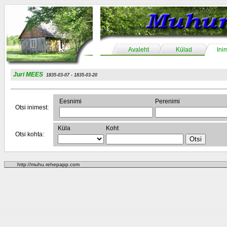
Avaleht
Külad
Ini
Juri MEES
1835-03-07 - 1835-03-20
Eesnimi
Perenimi
Otsi inimest:
Küla
Koht
Otsi kohta:
http://muhu.rehepapp.com