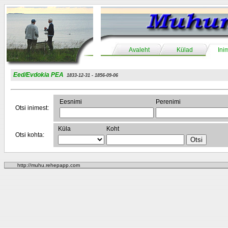
Avaleht
Külad
Ini
Eed/Evdokia PEA
1833-12-31 - 1856-09-06
Eesnimi
Perenimi
Otsi inimest:
Küla
Koht
Otsi kohta:
http://muhu.rehepapp.com