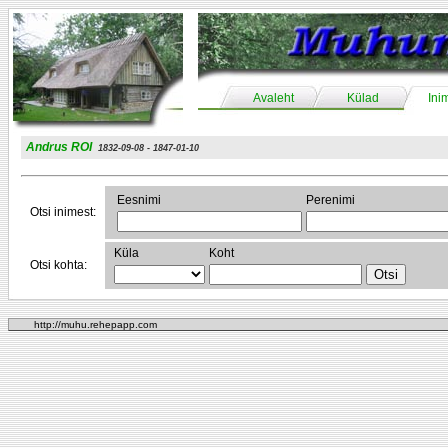
Avaleht
Külad
Ini
Andrus ROI
1832-09-08 - 1847-01-10
Eesnimi
Perenimi
Otsi inimest:
Küla
Koht
Otsi kohta:
http://muhu.rehepapp.com