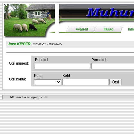
Avaleht
Külad
Ini
Jaen KIPPER
1829-09-11 - 1833-07-27
Eesnimi
Perenimi
Otsi inimest:
Küla
Koht
Otsi kohta:
http://muhu.rehepapp.com