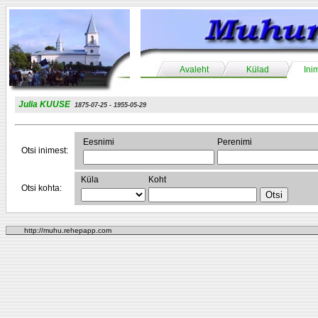
Avaleht
Külad
Ini
Julia KUUSE
1875-07-25 - 1955-05-29
Eesnimi
Perenimi
Otsi inimest:
Küla
Koht
Otsi kohta:
http://muhu.rehepapp.com