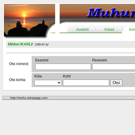
Avaleht
Külad
Ini
Mihkel /KARLI/
1785-07-12
Eesnimi
Perenimi
Otsi inimest:
Küla
Koht
Otsi kohta:
http://muhu.rehepapp.com