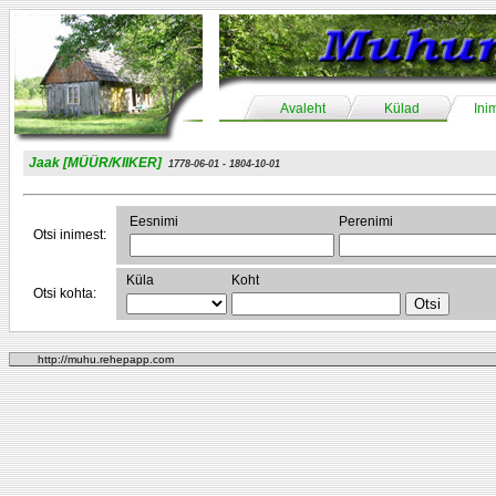
Avaleht
Külad
Ini
Jaak [MÜÜR/KIIKER]
1778-06-01 - 1804-10-01
Eesnimi
Perenimi
Otsi inimest:
Küla
Koht
Otsi kohta:
http://muhu.rehepapp.com