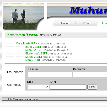
Avaleht
Külad
Ini
Tähve/Terenti ÕUNPUU
1795-12-22 - 1871-04-11
Mare/Maria RANN
1821-02-22 - 1898-04-23
Ingel VESKI
1844-08-05 - 1845-08-30
Mihail VESKI
1848-08-29 - 1849-08-26
Ekaterina VESKI
1851-11-13 - 1858-07-18
Maria VESKI
1860-08-03 - 1860-08-22
Ivan VESKI
1865-09-16 - 1869-07-20
Eesnimi
Perenimi
Otsi inimest:
Küla
Koht
Otsi kohta:
http://muhu.rehepapp.com