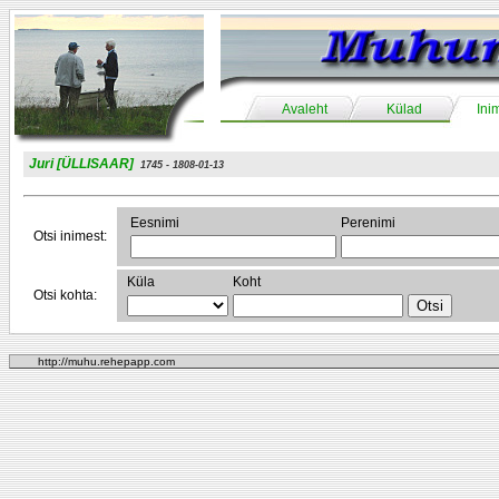
Avaleht
Külad
Ini
Juri [ÜLLISAAR]
1745 - 1808-01-13
Eesnimi
Perenimi
Otsi inimest:
Küla
Koht
Otsi kohta:
http://muhu.rehepapp.com