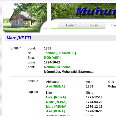
Avaleht
Külad
Ini
Mare [VETT]
ID: 9844
Sünd:
1738
Isa:
Toomas [PAAK/VETT]
Ema:
Rõõt [AER]
Surm:
1824-10-21
Koht:
Nõmmküla Tooma
Nõmmküla, Muhu vald, Saaremaa
Abielud:
Abikaasa
Aeg
Kirik
Aad [REINA]
1769
Muhu
Lapsed:
Nimi
Sünd
Lutsi [REINA]
1771-12-18
Riste [REINA]
1774-04-20
Mare [REINA]
1776-12-15
Aad [REINA]
1778-10-30