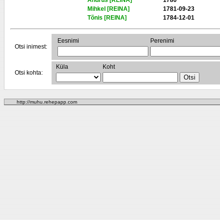
Andrus [REINA]
1780
Mihkel [REINA]
1781-09-23
Tõnis [REINA]
1784-12-01
Eesnimi
Perenimi
Otsi inimest:
Küla
Koht
Otsi kohta:
http://muhu.rehepapp.com