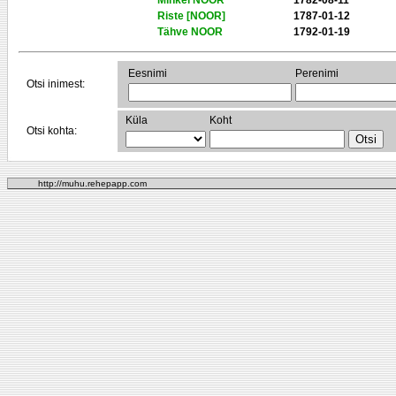
Mihkel NOOR
1782-08-11
Riste [NOOR]
1787-01-12
Tähve NOOR
1792-01-19
Eesnimi
Perenimi
Otsi inimest:
Küla
Koht
Otsi kohta:
http://muhu.rehepapp.com