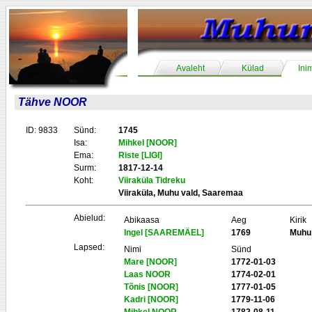
Avaleht
Külad
Ini
Tähve NOOR
ID: 9833
Sünd:
1745
Isa:
Mihkel [NOOR]
Ema:
Riste [LIGI]
Surm:
1817-12-14
Koht:
Viiraküla Tidreku
Viiraküla, Muhu vald, Saaremaa
Abielud:
Abikaasa
Aeg
Kirik
Ingel [SAAREMÄEL]
1769
Muhu
Lapsed:
Nimi
Sünd
Mare [NOOR]
1772-01-03
Laas NOOR
1774-02-01
Tõnis [NOOR]
1777-01-05
Kadri [NOOR]
1779-11-06