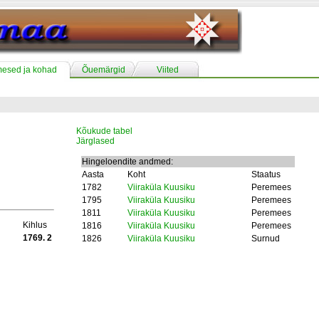
mesed ja kohad
Õuemärgid
Viited
Kõukude tabel
Järglased
Hingeloendite andmed:
Aasta
Koht
Staatus
1782
Viiraküla Kuusiku
Peremees
1795
Viiraküla Kuusiku
Peremees
1811
Viiraküla Kuusiku
Peremees
Kihlus
1816
Viiraküla Kuusiku
Peremees
1769. 2
1826
Viiraküla Kuusiku
Surnud