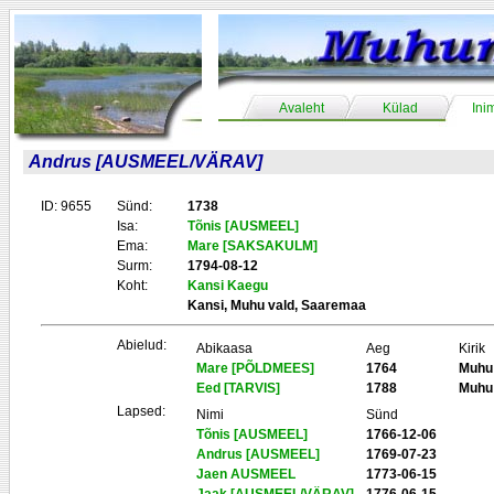
Avaleht
Külad
Ini
Andrus [AUSMEEL/VÄRAV]
ID: 9655
Sünd:
1738
Isa:
Tõnis [AUSMEEL]
Ema:
Mare [SAKSAKULM]
Surm:
1794-08-12
Koht:
Kansi Kaegu
Kansi, Muhu vald, Saaremaa
Abielud:
Abikaasa
Aeg
Kirik
Mare [PÕLDMEES]
1764
Muhu
Eed [TARVIS]
1788
Muhu
Lapsed:
Nimi
Sünd
Tõnis [AUSMEEL]
1766-12-06
Andrus [AUSMEEL]
1769-07-23
Jaen AUSMEEL
1773-06-15