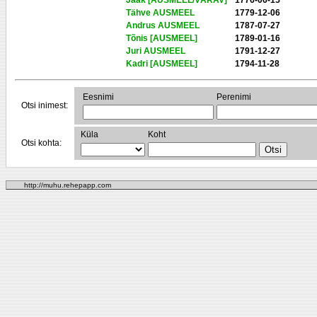
Jaak [AUSMEEL/VÄRAV]
1776-06-15
Tähve AUSMEEL
1779-12-06
Andrus AUSMEEL
1787-07-27
Tõnis [AUSMEEL]
1789-01-16
Juri AUSMEEL
1791-12-27
Kadri [AUSMEEL]
1794-11-28
Eesnimi
Perenimi
Otsi inimest:
Küla
Koht
Otsi kohta:
http://muhu.rehepapp.com