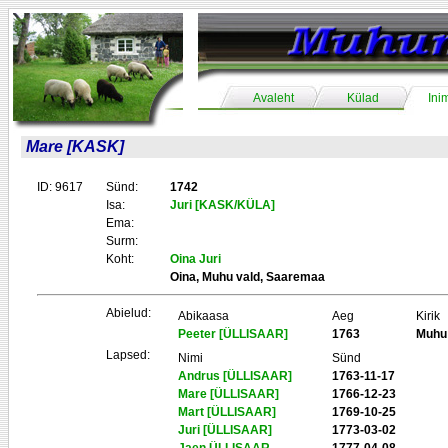
Avaleht
Külad
Ini
Mare [KASK]
ID: 9617
Sünd:
1742
Isa:
Juri [KASK/KÜLA]
Ema:
Surm:
Koht:
Oina Juri
Oina, Muhu vald, Saaremaa
Abielud:
Abikaasa
Aeg
Kirik
Peeter [ÜLLISAAR]
1763
Muhu
Lapsed:
Nimi
Sünd
Andrus [ÜLLISAAR]
1763-11-17
Mare [ÜLLISAAR]
1766-12-23
Mart [ÜLLISAAR]
1769-10-25
Juri [ÜLLISAAR]
1773-03-02