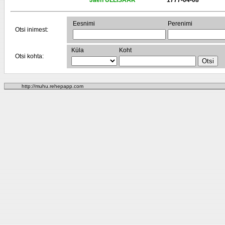
Jaen ÜLLISAAR
1777-04-08
Eesnimi
Perenimi
Otsi inimest:
Küla
Koht
Otsi kohta:
http://muhu.rehepapp.com