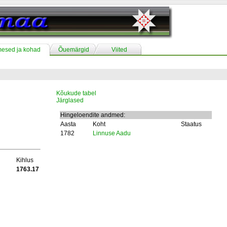
mesed ja kohad
Õuemärgid
Viited
Kõukude tabel
Järglased
Hingeloendite andmed:
Aasta
Koht
Staatus
1782
Linnuse Aadu
Kihlus
1763.17