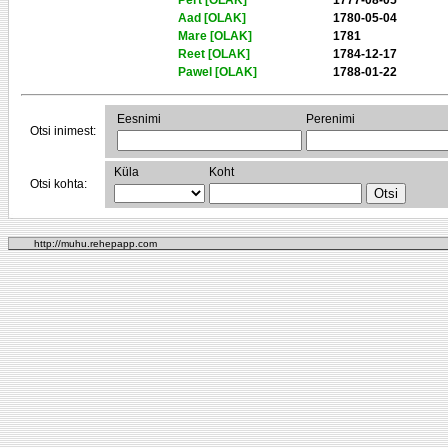
Pert [OLAK]
1777-08-05
Aad [OLAK]
1780-05-04
Mare [OLAK]
1781
Reet [OLAK]
1784-12-17
Pawel [OLAK]
1788-01-22
Eesnimi
Perenimi
Otsi inimest:
Küla
Koht
Otsi kohta:
http://muhu.rehepapp.com