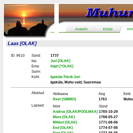
Avaleht
Külad
Ini
Laas [OLAK]
ID: 9610
Sünd:
1737
Isa:
Juri [OLAK]
Ema:
Ingel [*OLAK]
Surm:
Koht:
Igaküla Pärdi-Juri
Igaküla, Muhu vald, Saaremaa
Abielud:
Abikaasa
Aeg
Kirik
Reet [SIMMO]
1763
Muhu
Lapsed:
Nimi
Sünd
Andrus [OLAK/POOLMAA]
1765-10-29
Mare [OLAK]
1768-05-27
Mihkel [OLAK]
1771-08-06
Eed [OLAK]
1774-07-06