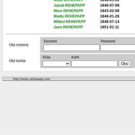
Riste REHEPAPP
1838-05-10
Jakob REHEPAPP
1840-07-08
Mare REHEPAPP
1843-02-08
Madis REHEPAPP
1846-01-28
Mihkel REHEPAPP
1848-07-14
Jaen REHEPAPP
1851-01-11
Eesnimi
Perenimi
Otsi inimest:
Küla
Koht
Otsi kohta:
http://muhu.rehepapp.com