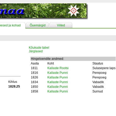
mesed ja kohad
Õuemärgid
Viited
Kõukude tabel
Järglased
Hingeloendite andmed:
Aasta
Koht
Staatus
1811
Kallaste Rootsi
Sulasepere laps
1816
Kallaste Punni
Perepoeg
1826
Kallaste Punni
Perepoeg
Kihlus
1834
Kallaste Punni
Vabadik
1828.25
1850
Kallaste Punni
Vabadik
1858
Kallaste Punni
Surnud