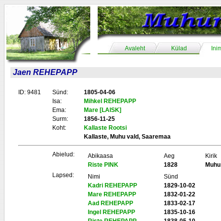
Avaleht
Külad
Ini
Jaen REHEPAPP
ID: 9481
Sünd:
1805-04-06
Isa:
Mihkel REHEPAPP
Ema:
Mare [LAISK]
Surm:
1856-11-25
Koht:
Kallaste Rootsi
Kallaste, Muhu vald, Saaremaa
Abielud:
Abikaasa
Aeg
Kirik
Riste PINK
1828
Muhu
Lapsed:
Nimi
Sünd
Kadri REHEPAPP
1829-10-02
Mare REHEPAPP
1832-01-22
Aad REHEPAPP
1833-02-17
Ingel REHEPAPP
1835-10-16