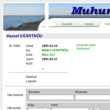
Avaleht
Külad
Ini
Vassel VÄÄRTNÕU
Kõukude tabel
ID: 9365
Sünd:
1905-02-24
Järglased
Isa:
Mihkel VÄÄRTNÕU
Ema:
Mare ALT
Surm:
1905-03-27
Koht:
, ,
Abielud:
Lapsed:
Eesnimi
Perenimi
Otsi inimest:
Küla
Koht
Otsi kohta: