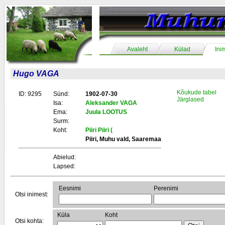
Avaleht
Külad
Ini
Hugo VAGA
Kõukude tabel
ID: 9295
Sünd:
1902-07-30
Järglased
Isa:
Aleksander VAGA
Ema:
Juula LOOTUS
Surm:
Koht:
Piiri Piiri (
Piiri, Muhu vald, Saaremaa
Abielud:
Lapsed:
Eesnimi
Perenimi
Otsi inimest:
Küla
Koht
Otsi kohta: