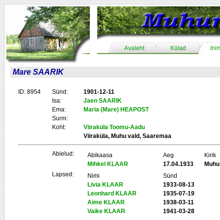
Avaleht
Külad
Ini
Mare SAARIK
ID: 8954
Sünd:
1901-12-11
Isa:
Jaen SAARIK
Ema:
Maria (Mare) HEAPOST
Surm:
Koht:
Viiraküla Toomu-Aadu
Viiraküla, Muhu vald, Saaremaa
Abielud:
Abikaasa
Aeg
Kirik
Mihkel KLAAR
17.04.1933
Muhu
Lapsed:
Nimi
Sünd
Livia KLAAR
1933-08-13
Leonhard KLAAR
1935-07-19
Aime KLAAR
1938-03-11
Vaike KLAAR
1941-03-28