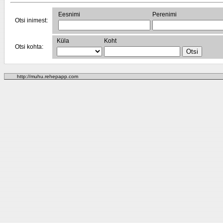
Eesnimi
Perenimi
Otsi inimest:
Küla
Koht
Otsi kohta:
http://muhu.rehepapp.com