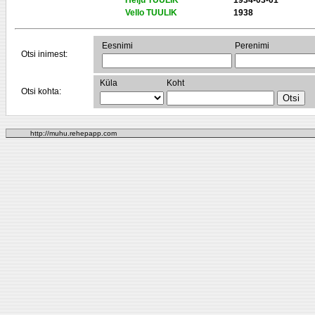
Helju TUULIK
1934-03-01
Vello TUULIK
1938
Eesnimi
Perenimi
Otsi inimest:
Küla
Koht
Otsi kohta:
http://muhu.rehepapp.com