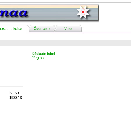
mesed ja kohad
Õuemärgid
Viited
Kõukude tabel
Järglased
Kihlus
1923* 3