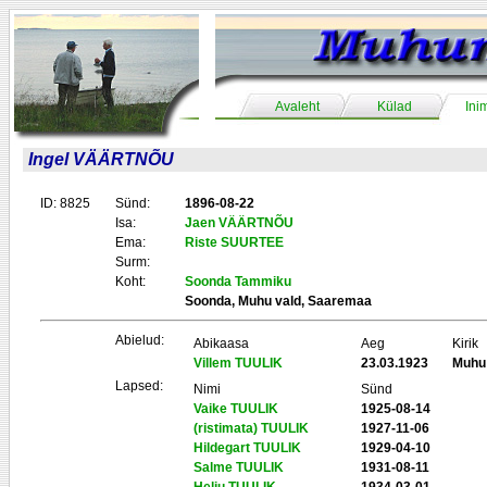
Avaleht
Külad
Ini
Ingel VÄÄRTNÕU
ID: 8825
Sünd:
1896-08-22
Isa:
Jaen VÄÄRTNÕU
Ema:
Riste SUURTEE
Surm:
Koht:
Soonda Tammiku
Soonda, Muhu vald, Saaremaa
Abielud:
Abikaasa
Aeg
Kirik
Villem TUULIK
23.03.1923
Muhu
Lapsed:
Nimi
Sünd
Vaike TUULIK
1925-08-14
(ristimata) TUULIK
1927-11-06
Hildegart TUULIK
1929-04-10
Salme TUULIK
1931-08-11