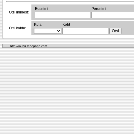
Eesnimi
Perenimi
Otsi inimest:
Küla
Koht
Otsi kohta:
http://muhu.rehepapp.com