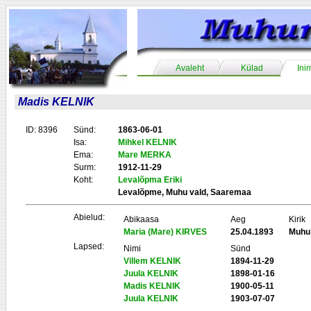
Avaleht
Külad
Ini
Madis KELNIK
ID: 8396
Sünd:
1863-06-01
Isa:
Mihkel KELNIK
Ema:
Mare MERKA
Surm:
1912-11-29
Koht:
Levalõpma Eriki
Levalõpme, Muhu vald, Saaremaa
Abielud:
Abikaasa
Aeg
Kirik
Maria (Mare) KIRVES
25.04.1893
Muhu
Lapsed:
Nimi
Sünd
Villem KELNIK
1894-11-29
Juula KELNIK
1898-01-16
Madis KELNIK
1900-05-11
Juula KELNIK
1903-07-07