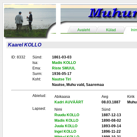
Avaleht
Külad
Ini
Kaarel KOLLO
ID: 8332
Sünd:
1861-03-03
Isa:
Madis KOLLO
Ema:
Riste SMUUL
Surm:
1936-05-17
Koht:
Nautse Tiri
Nautse, Muhu vald, Saaremaa
Abielud:
Abikaasa
Aeg
Kirik
Kadri AUVÄÄRT
08.03.1887
Muhu
Lapsed:
Nimi
Sünd
Ruudu KOLLO
1887-12-13
Madis KOLLO
1890-08-02
Juula KOLLO
1893-09-14
Ingel KOLLO
1896-11-22