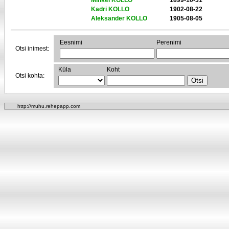
Mihkel KOLLO
1899-10-31
Kadri KOLLO
1902-08-22
Aleksander KOLLO
1905-08-05
Eesnimi
Perenimi
Otsi inimest:
Küla
Koht
Otsi kohta:
http://muhu.rehepapp.com