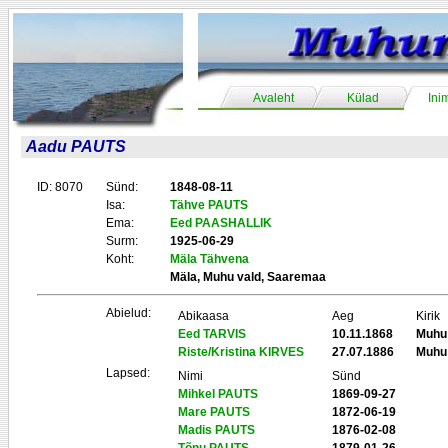
Avaleht
Külad
Ini
Aadu PAUTS
ID: 8070
Sünd:
1848-08-11
Isa:
Tähve PAUTS
Ema:
Eed PAASHALLIK
Surm:
1925-06-29
Koht:
Mäla Tähvena
Mäla, Muhu vald, Saaremaa
Abielud:
Abikaasa
Aeg
Kirik
Eed TARVIS
10.11.1868
Muhu
Riste/Kristina KIRVES
27.07.1886
Muhu
Lapsed:
Nimi
Sünd
Mihkel PAUTS
1869-09-27
Mare PAUTS
1872-06-19
Madis PAUTS
1876-02-08