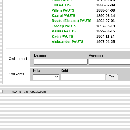
Tõnu PAUTS
1879-01-26
Juri PAUTS
1886-02-09
Villem PAUTS
1888-04-08
Kaarel PAUTS
1890-08-14
Ruudu (Elisabet) PAUTS
1894-07-01
Joosep PAUTS
1897-05-19
Raissa PAUTS
1899-06-15
Kadri PAUTS
1904-11-24
Aleksander PAUTS
1907-01-25
Eesnimi
Perenimi
Otsi inimest:
Küla
Koht
Otsi kohta:
http://muhu.rehepapp.com