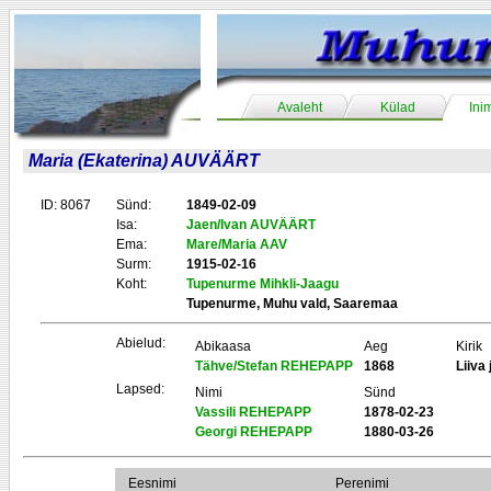
Avaleht
Külad
Ini
Maria (Ekaterina) AUVÄÄRT
ID: 8067
Sünd:
1849-02-09
Isa:
Jaen/Ivan AUVÄÄRT
Ema:
Mare/Maria AAV
Surm:
1915-02-16
Koht:
Tupenurme Mihkli-Jaagu
Tupenurme, Muhu vald, Saaremaa
Abielud:
Abikaasa
Aeg
Kirik
Tähve/Stefan REHEPAPP
1868
Liiva 
Lapsed:
Nimi
Sünd
Vassili REHEPAPP
1878-02-23
Georgi REHEPAPP
1880-03-26
Eesnimi
Perenimi