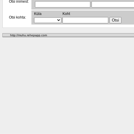
Otsi inimest:
Küla
Koht
Otsi kohta:
http://muhu.rehepapp.com