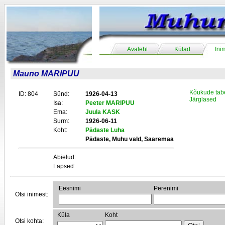
Avaleht
Külad
Ini
Mauno MARIPUU
Kõukude tab
ID: 804
Sünd:
1926-04-13
Järglased
Isa:
Peeter MARIPUU
Ema:
Juula KASK
Surm:
1926-06-11
Koht:
Pädaste Luha
Pädaste, Muhu vald, Saaremaa
Abielud:
Lapsed:
Eesnimi
Perenimi
Otsi inimest:
Küla
Koht
Otsi kohta: