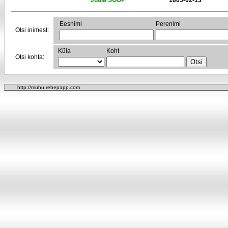
Juula SOOP
1865-02-13
Eesnimi
Perenimi
Otsi inimest:
Küla
Koht
Otsi kohta:
http://muhu.rehepapp.com