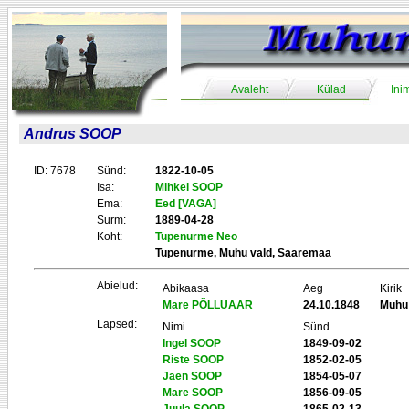
Avaleht
Külad
Ini
Andrus SOOP
ID: 7678
Sünd:
1822-10-05
Isa:
Mihkel SOOP
Ema:
Eed [VAGA]
Surm:
1889-04-28
Koht:
Tupenurme Neo
Tupenurme, Muhu vald, Saaremaa
Abielud:
Abikaasa
Aeg
Kirik
Mare PÕLLUÄÄR
24.10.1848
Muhu
Lapsed:
Nimi
Sünd
Ingel SOOP
1849-09-02
Riste SOOP
1852-02-05
Jaen SOOP
1854-05-07
Mare SOOP
1856-09-05