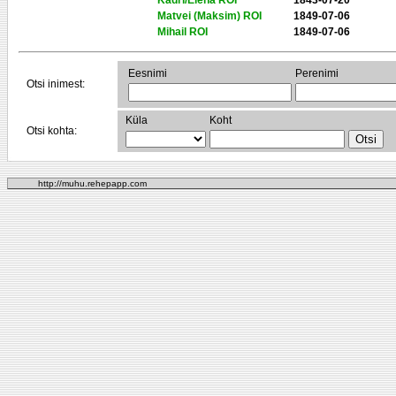
Kadri/Elena ROI
1843-07-20
Matvei (Maksim) ROI
1849-07-06
Mihail ROI
1849-07-06
Eesnimi
Perenimi
Otsi inimest:
Küla
Koht
Otsi kohta:
http://muhu.rehepapp.com