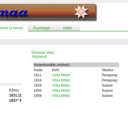
mesed ja kohad
Õuemärgid
Viited
Kõukude tabel
Järglased
Hingeloendite andmed:
Aasta
Koht
Staatus
1811
Võlla Mihkli
Perepoeg
1816
Võlla Mihkli
Perepoeg
1826
Võlla Mihkli
Sulane
Kihlus
1834
Võlla Mihkli
Sulane
1831.11
1858
Võlla Mihkli
Sulane
1847* 4