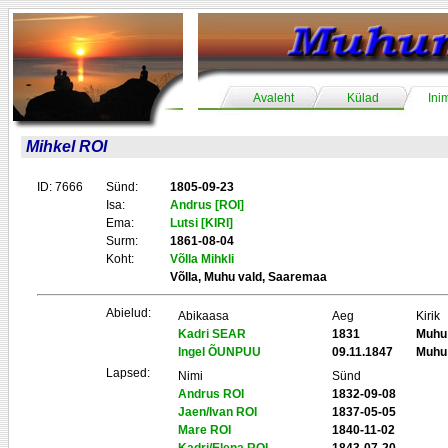
Avaleht
Külad
Ini
Mihkel ROI
ID: 7666
Sünd:
1805-09-23
Isa:
Andrus [ROI]
Ema:
Lutsi [KIRI]
Surm:
1861-08-04
Koht:
Võlla Mihkli
Võlla, Muhu vald, Saaremaa
Abielud:
Abikaasa
Aeg
Kirik
Kadri SEAR
1831
Muhu
Ingel ÕUNPUU
09.11.1847
Muhu
Lapsed:
Nimi
Sünd
Andrus ROI
1832-09-08
Jaen/Ivan ROI
1837-05-05
Mare ROI
1840-11-02