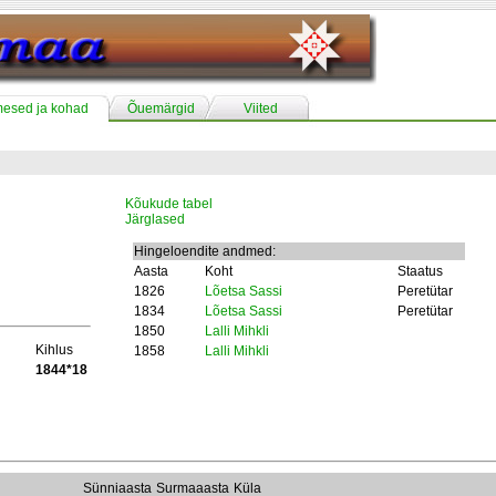
mesed ja kohad
Õuemärgid
Viited
Kõukude tabel
Järglased
Hingeloendite andmed:
Aasta
Koht
Staatus
1826
Lõetsa Sassi
Peretütar
1834
Lõetsa Sassi
Peretütar
1850
Lalli Mihkli
Kihlus
1858
Lalli Mihkli
1844*18
Sünniaasta
Surmaaasta
Küla