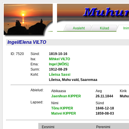
Avaleht
Külad
Ini
Ingel/Elena VILTO
ID: 7520
Sünd:
1819-10-16
Isa:
Mihkel VILTO
Ema:
Ingel [MÕIS]
Surm:
1912-08-29
Koht:
Lõetsa Sassi
Lõetsa, Muhu vald, Saaremaa
Abielud:
Abikaasa
Aeg
Kirik
Jaen/Ivan KIPPER
26.11.1844
Muhu
Lapsed:
Nimi
Sünd
Tõnu KIPPER
1846-12-18
Matvei KIPPER
1859-08-03
Eesnimi
Perenimi