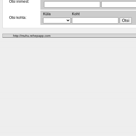
Otsi inimest:
Küla
Koht
Otsi kohta:
http://muhu.rehepapp.com