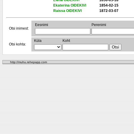
Elena OIDEKIVI
1850-05-18
Ekaterina OIDEKIVI
1854-02-15
Raissa OIDEKIVI
1872-03-07
Eesnimi
Perenimi
Otsi inimest:
Küla
Koht
Otsi kohta:
http://muhu.rehepapp.com