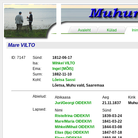
Avaleht
Külad
Ini
Mare VILTO
ID: 7147
Sünd:
1812-06-17
Isa:
Mihkel VILTO
Ema:
Ingel [MÕIS]
Surm:
1882-11-10
Koht:
Lõetsa Sassi
Lõetsa, Muhu vald, Saaremaa
Abielud:
Abikaasa
Aeg
Kirik
Juri/Georgi OIDEKIVI
21.11.1837
Muhu
Lapsed:
Nimi
Sünd
Riste/Irina OIDEKIVI
1839-03-24
Mare/Maria OIDEKIVI
1841-03-22
Mihkel/Mihail OIDEKIVI
1844-03-08
Elias (Ilja) OIDEKIVI
1847-07-18