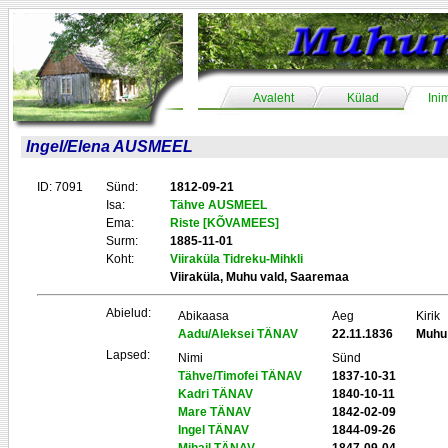
Avaleht
Külad
Ini
Ingel/Elena AUSMEEL
ID: 7091
Sünd:
1812-09-21
Isa:
Tähve AUSMEEL
Ema:
Riste [KÕVAMEES]
Surm:
1885-11-01
Koht:
Viiraküla Tidreku-Mihkli
Viiraküla, Muhu vald, Saaremaa
Abielud:
Abikaasa
Aeg
Kirik
Aadu/Aleksei TÄNAV
22.11.1836
Muhu
Lapsed:
Nimi
Sünd
Tähve/Timofei TÄNAV
1837-10-31
Kadri TÄNAV
1840-10-11
Mare TÄNAV
1842-02-09
Ingel TÄNAV
1844-09-26