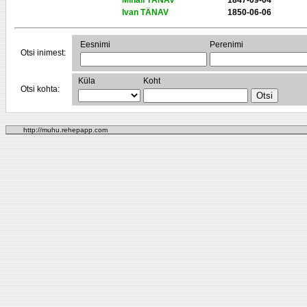
Mihail TÄNAV
1847-09-04
Ivan TÄNAV
1850-06-06
Eesnimi
Perenimi
Otsi inimest:
Küla
Koht
Otsi kohta:
http://muhu.rehepapp.com