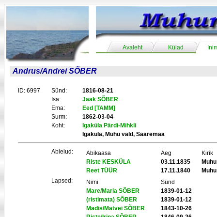
Avaleht
Külad
Ini
Andrus/Andrei SÕBER
ID: 6997
Sünd:
1816-08-21
Isa:
Jaak SÕBER
Ema:
Eed [TAMM]
Surm:
1862-03-04
Koht:
Igaküla Pärdi-Mihkli
Igaküla, Muhu vald, Saaremaa
Abielud:
Abikaasa
Aeg
Kirik
Riste KESKÜLA
03.11.1835
Muhu
Reet TÜÜR
17.11.1840
Muhu
Lapsed:
Nimi
Sünd
Mare/Maria SÕBER
1839-01-12
(ristimata) SÕBER
1839-01-12
Madis/Matvei SÕBER
1843-10-26