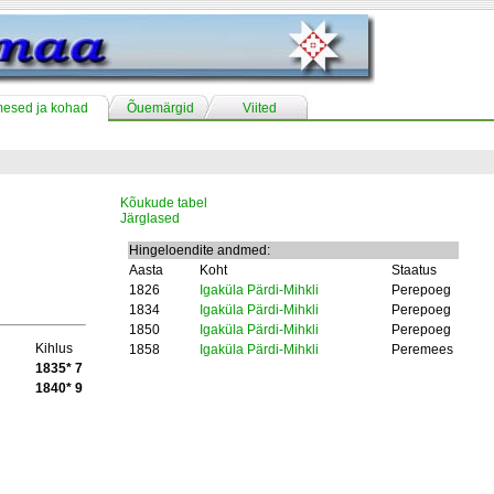
mesed ja kohad
Õuemärgid
Viited
Kõukude tabel
Järglased
Hingeloendite andmed:
Aasta
Koht
Staatus
1826
Igaküla Pärdi-Mihkli
Perepoeg
1834
Igaküla Pärdi-Mihkli
Perepoeg
1850
Igaküla Pärdi-Mihkli
Perepoeg
Kihlus
1858
Igaküla Pärdi-Mihkli
Peremees
1835* 7
1840* 9