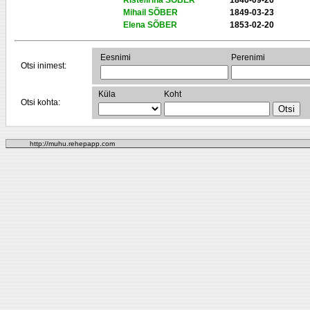
Riste/Irina SÕBER
1846-09-26
Mihail SÕBER
1849-03-23
Elena SÕBER
1853-02-20
Eesnimi
Perenimi
Otsi inimest:
Küla
Koht
Otsi kohta:
http://muhu.rehepapp.com