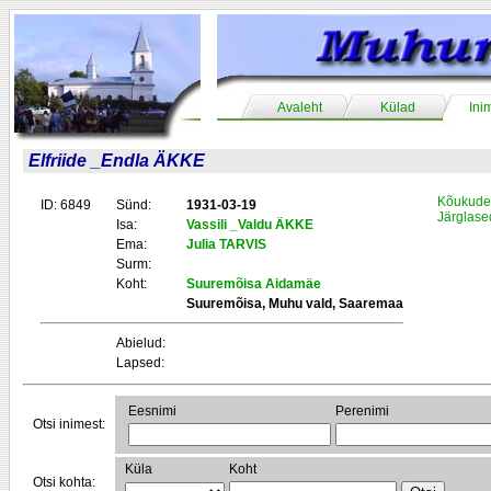
Avaleht
Külad
Ini
Elfriide _Endla ÄKKE
Kõukude 
ID: 6849
Sünd:
1931-03-19
Järglase
Isa:
Vassili _Valdu ÄKKE
Ema:
Julia TARVIS
Surm:
Koht:
Suuremõisa Aidamäe
Suuremõisa, Muhu vald, Saaremaa
Abielud:
Lapsed:
Eesnimi
Perenimi
Otsi inimest:
Küla
Koht
Otsi kohta: