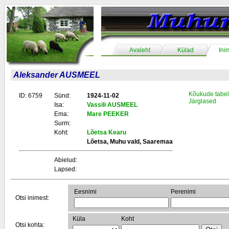
Avaleht
Külad
Ini
Aleksander AUSMEEL
Kõukude tabel
ID: 6759
Sünd:
1924-11-02
Järglased
Isa:
Vassili AUSMEEL
Ema:
Mare PEEKER
Surm:
Koht:
Lõetsa Kearu
Lõetsa, Muhu vald, Saaremaa
Abielud:
Lapsed:
Eesnimi
Perenimi
Otsi inimest:
Küla
Koht
Otsi kohta: