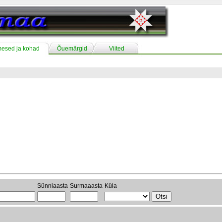
mesed ja kohad
Õuemärgid
Viited
Sünniaasta
Surmaaasta
Küla