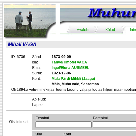
Avaleht
Külad
Ini
Mihail VAGA
ID: 6736
Sünd:
1873-09-09
Isa:
Tähve/Timofei VAGA
Ema:
Ingel/Elena AUSMEEL
Surm:
1923-12-06
Koht:
Mäla Pärdi-Mihkli (Jaagu)
Mäla, Muhu vald, Saaremaa
Oli 1894.a võtu-nimekirjas, teenis kroonu välja ja töötas hiljem maa-mõõtja
Abielud:
Lapsed:
Eesnimi
Perenimi
Otsi inimest:
Küla
Koht