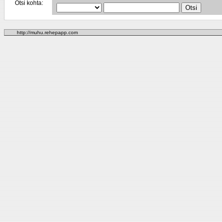
Otsi kohta:
http://muhu.rehepapp.com