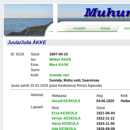
Avaleht
Külad
Ini
Juula/Julia ÄKKE
ID: 6233
Sünd:
1897-09-10
Isa:
Mihkel ÄKKE
Ema:
Mare KASK
Surm:
Koht:
Soonda Juri
Soonda, Muhu vald, Saaremaa
Juula salviti 25.03.1926 (juba Keskülana) Rinsis õigeusku
Abielud:
Abikaasa
Aeg
Kirik
Vassili KESKÜLA
04.06.1920
Hell
Lapsed:
Nimi
Sünd
Erna KESKÜLA
1921-06-04
Verner KESKÜLA
1922-11-22
Härta KESKÜLA
1924-11-06
Ada KESKÜLA
1926-09-09