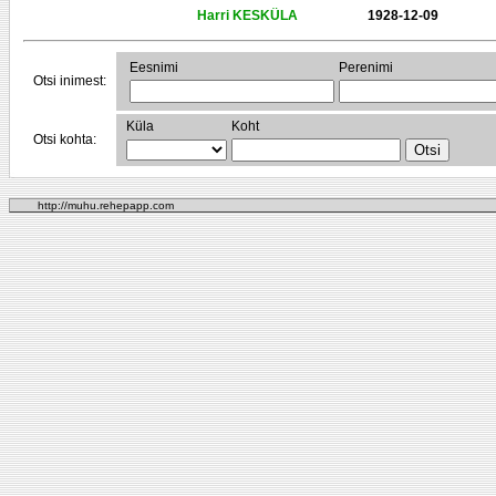
Harri KESKÜLA
1928-12-09
Eesnimi
Perenimi
Otsi inimest:
Küla
Koht
Otsi kohta:
http://muhu.rehepapp.com