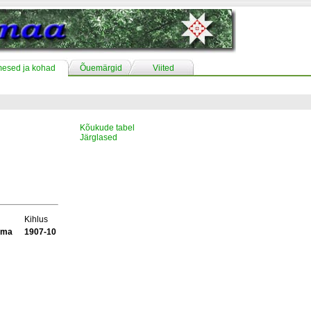
mesed ja kohad
Õuemärgid
Viited
Kõukude tabel
Järglased
Kihlus
ama
1907-10