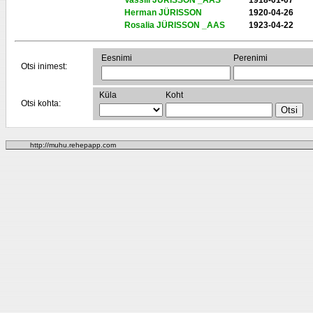
Vassili JÜRISSON _AAS
1918-01-07
Herman JÜRISSON
1920-04-26
Rosalia JÜRISSON _AAS
1923-04-22
Eesnimi
Perenimi
Otsi inimest:
Küla
Koht
Otsi kohta:
http://muhu.rehepapp.com