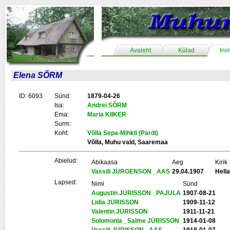
Avaleht
Külad
Ini
Elena SÕRM
ID: 6093
Sünd:
1879-04-26
Isa:
Andrei SÕRM
Ema:
Maria KIIKER
Surm:
Koht:
Võlla Sepa-Mihkli (Pärdi)
Võlla, Muhu vald, Saaremaa
Abielud:
Abikaasa
Aeg
Kirik
Vassili JÜRGENSON _AAS
29.04.1907
Hell
Lapsed:
Nimi
Sünd
Augustin JÜRISSON _PAJULA
1907-08-21
Lidia JÜRISSON
1909-11-12
Valentin JÜRISSON
1911-11-21
Solomonia _Salme JÜRISSON
1914-01-08