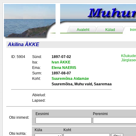
Avaleht
Külad
Ini
Akilina ÄKKE
Kõukude 
ID: 5904
Sünd:
1897-07-02
Järglase
Isa:
Ivan ÄKKE
Ema:
Elena NAERIS
Surm:
1897-08-07
Koht:
Suuremõisa Aidamäe
Suuremõisa, Muhu vald, Saaremaa
Abielud:
Lapsed:
Eesnimi
Perenimi
Otsi inimest:
Küla
Koht
Otsi kohta: