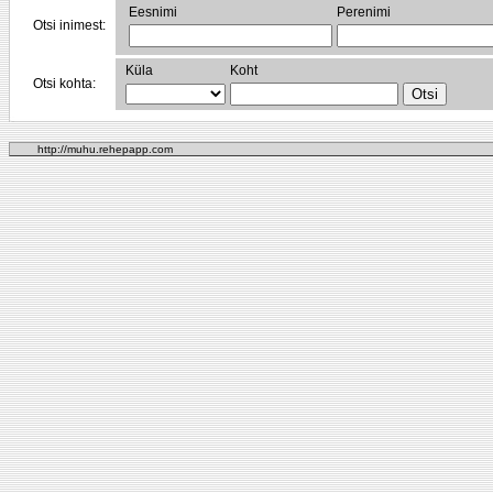
Eesnimi
Perenimi
Otsi inimest:
Küla
Koht
Otsi kohta:
http://muhu.rehepapp.com