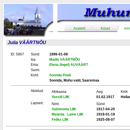
Avaleht
Külad
Ini
Julia VÄÄRTNÕU
ID: 5867
Sünd:
1896-01-08
Isa:
Madis VÄÄRTNÕU
Ema:
Elena (Ingel) AUVÄÄRT
Surm:
Koht:
Soonda Poali
Soonda, Muhu vald, Saaremaa
Abielud:
Abikaasa
Aeg
Kirik
Vassili LIIK
01.02.1917
Hell
Lapsed:
Nimi
Sünd
Salomonia LIIK
1917-04-20
Melania _Laine LIIK
1919-01-19
Feliks LIIK
1925-08-07