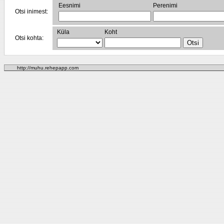
Eesnimi
Perenimi
Otsi inimest:
Küla
Koht
Otsi kohta:
http://muhu.rehepapp.com