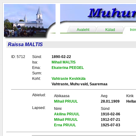
Avaleht
Külad
Ini
Raissa MALTIS
ID: 5712
Sünd:
1890-02-22
Isa:
Mihail MALTIS
Ema:
Ekaterina PEEGEL
Surm:
Koht:
Vahtraste Keskküla
Vahtraste, Muhu vald, Saaremaa
Abielud:
Abikaasa
Aeg
Kirik
Mihail PRUUL
28.01.1909
Hell
Lapsed:
Nimi
Sünd
Akilina PRUUL
1910-02-06
Mihail PRUUL
1912-07-21
Erna PRUUL
1925-07-03