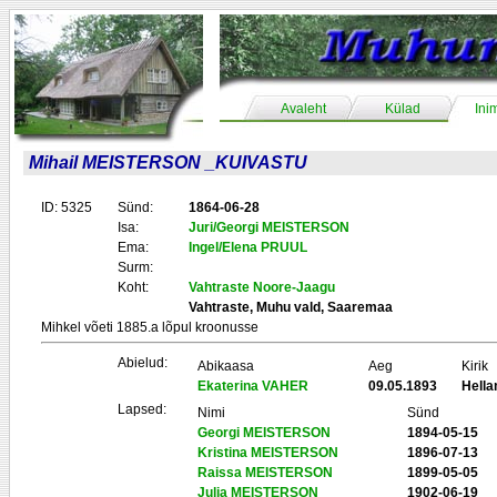
Avaleht
Külad
Ini
Mihail MEISTERSON _KUIVASTU
ID: 5325
Sünd:
1864-06-28
Isa:
Juri/Georgi MEISTERSON
Ema:
Ingel/Elena PRUUL
Surm:
Koht:
Vahtraste Noore-Jaagu
Vahtraste, Muhu vald, Saaremaa
Mihkel võeti 1885.a lõpul kroonusse
Abielud:
Abikaasa
Aeg
Kirik
Ekaterina VAHER
09.05.1893
Hell
Lapsed:
Nimi
Sünd
Georgi MEISTERSON
1894-05-15
Kristina MEISTERSON
1896-07-13
Raissa MEISTERSON
1899-05-05
Julia MEISTERSON
1902-06-19