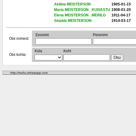
Akilina MEISTERSON
1905-01-15
Maria MEISTERSON _KUIVASTU
1908-01-20
Elena MEISTERSON _MERILO
1911-04-17
Sinaida MEISTERSON
1914-03-17
Eesnimi
Perenimi
Otsi inimest:
Küla
Koht
Otsi kohta:
http://muhu.rehepapp.com